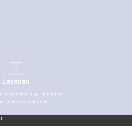
Layanan
 serta selalu siap membantu
an anda di area kemah.
i