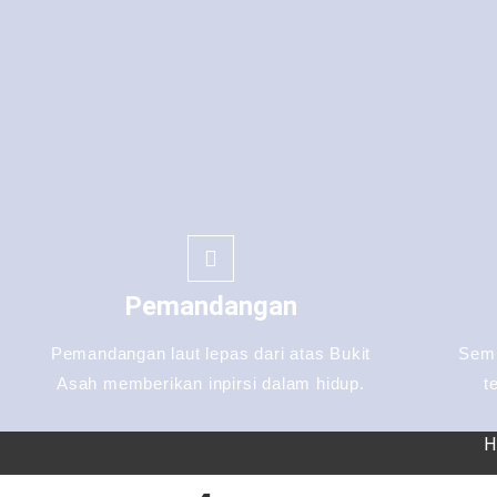
Pemandangan
Pemandangan laut lepas dari atas Bukit
Semu
Asah memberikan inpirsi dalam hidup.
t