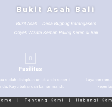
Bukit Asah Bali
Bukit Asah – Desa Bugbug Karangasem
Obyek Wisata Kemah Paling Keren di Bali
Fasilitas
a sudah disiapkan untuk anda seperti
Layanan ramah
enda, Kayu bakar dan kamar mandi.
keperlu
Home
|
Tentang Kami
|
Hubungi Kam