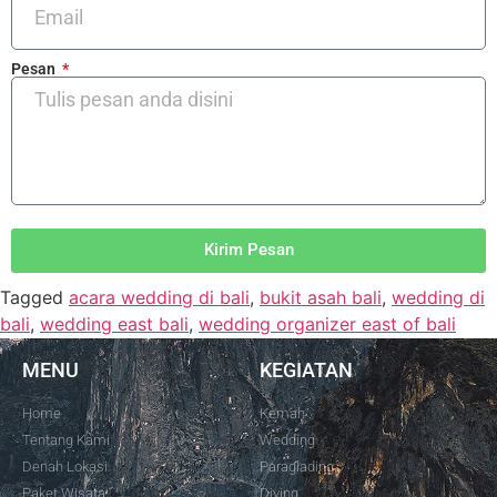
Pesan
Kirim Pesan
Tagged
acara wedding di bali
,
bukit asah bali
,
wedding di
bali
,
wedding east bali
,
wedding organizer east of bali
MENU
KEGIATAN
Home
Kemah
Tentang Kami
Wedding
Denah Lokasi
Paraglading
Paket Wisata
Diving