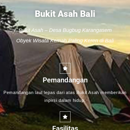
Bukit Asah Bali
Bukit Asah – Desa Bugbug Karangasem
Obyek Wisata Kemah Paling Keren di Bali
Pemandangan
Pemandangan laut lepas dari atas Bukit Asah memberikan
inpirsi dalam hidup.
Fasilitas