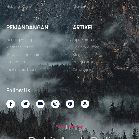
Hubungi Kami
Memancing
PEMANDANGAN
ARTIKEL
Gunung Agung
Tips Kemah
Matahari Terbit
Kegiata Wisata
Matahari Terbenam
Blog
Bukit Asah
Perahu Jukung
Pantai Bias Putih
Candidasa
Follow Us
Feed
|
Sitemap