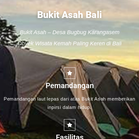
Bukit Asah Bali
Bukit Asah – Desa Bugbug Karangasem
Obyek Wisata Kemah Paling Keren di Bali
Pemandangan
Pemandangan laut lepas dari atas Bukit Asah memberikan
inpirsi dalam hidup.
Fasilitas