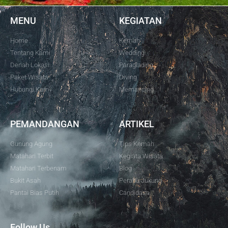
MENU
KEGIATAN
Home
Kemah
Tentang Kami
Wedding
Denah Lokasi
Paraglading
Paket Wisata
Diving
Hubungi Kami
Memancing
PEMANDANGAN
ARTIKEL
Gunung Agung
Tips Kemah
Matahari Terbit
Kegiata Wisata
Matahari Terbenam
Blog
Bukit Asah
Perahu Jukung
Pantai Bias Putih
Candidasa
Follow Us