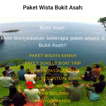
Paket Wista Bukit Asah:
Nikmati keindahan alam
Bukit Asah.
Kami Menyediakan beberapa paket wisata di
Bukit Asah!!
PAKET WISATA KEMAH
PAKET SUNSET BOAT TRIP
JALAN LINTAS ALAM PAGI
PHOTO SESI RITUAL CINTA
MAKE UP ARTIS
TEAM BUILDING
PHOTOGRAPHER