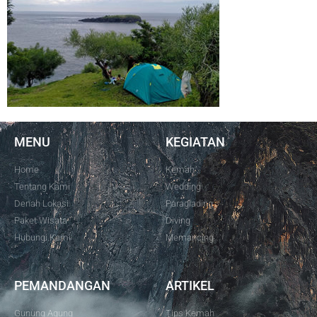
MENU
KEGIATAN
Home
Kemah
Tentang Kami
Wedding
Denah Lokasi
Paraglading
Paket Wisata
Diving
Hubungi Kami
Memancing
PEMANDANGAN
ARTIKEL
Gunung Agung
Tips Kemah