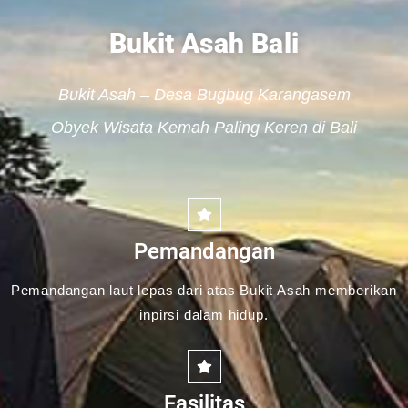
Bukit Asah Bali
Bukit Asah – Desa Bugbug Karangasem
Obyek Wisata Kemah Paling Keren di Bali
Pemandangan
Pemandangan laut lepas dari atas Bukit Asah memberikan
inpirsi dalam hidup.
Fasilitas