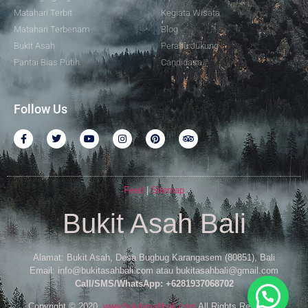
Matahari Terbit
Kegiata Wisata
Matahari Terbenam
Blog
Bukit Asah
Perahu Jukung
Pantai Bias Putih
Candidasa
Follow Us
Feed
|
Sitemap
Bukit Asah Bali
Alamat: Bukit Asah, Desa Bugbug Karangasem (80851), Bali
Email: info@bukitasahbali.com atau bukitasahbali@gmail.com
Call/SMS/WhatsApp: +6281937068702
Copyright © 2020,
www.bukitasahbali.com
All Rights Reserved.