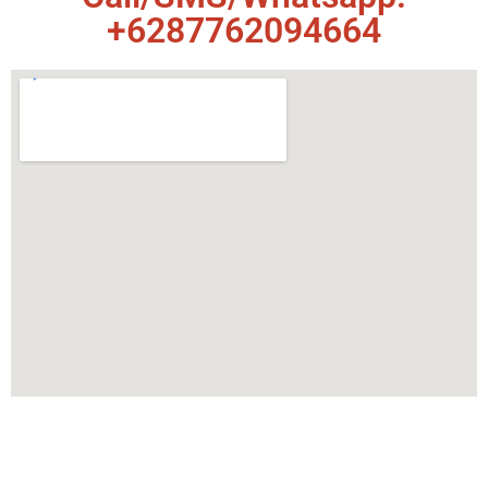
+6287762094664
MENU
KEGIATAN
Home
Kemah