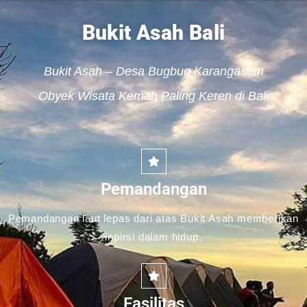
Bukit Asah Bali
Bukit Asah – Desa Bugbug Karangasem
Obyek Wisata Kemah Paling Keren di Bali
Pemandangan
Pemandangan laut lepas dari atas Bukit Asah memberikan
inpirsi dalam hidup.
Fasilitas