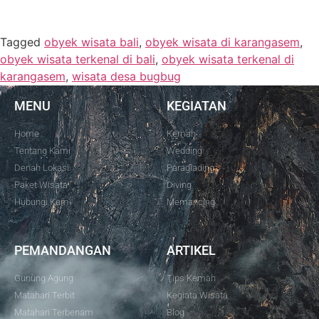
Tagged
obyek wisata bali
,
obyek wisata di karangasem
,
obyek wisata terkenal di bali
,
obyek wisata terkenal di
karangasem
,
wisata desa bugbug
MENU
KEGIATAN
Home
Kemah
Tentang Kami
Wedding
Denah Lokasi
Paraglading
Paket Wisata
Diving
Hubungi Kami
Memancing
PEMANDANGAN
ARTIKEL
Gunung Agung
Tips Kemah
Matahari Terbit
Kegiata Wisata
Matahari Terbenam
Blog