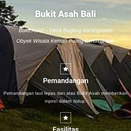
Bukit Asah Bali
Bukit Asah – Desa Bugbug Karangasem
Obyek Wisata Kemah Paling Keren di Bali
Pemandangan
Pemandangan laut lepas dari atas Bukit Asah memberikan
inpirsi dalam hidup.
Fasilitas