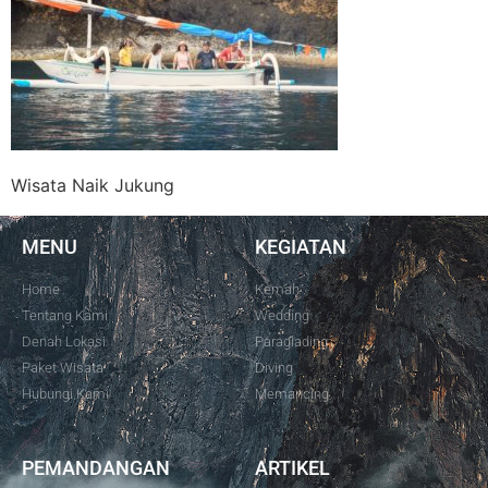
Wisata Naik Jukung
MENU
KEGIATAN
Home
Kemah
Tentang Kami
Wedding
Denah Lokasi
Paraglading
Paket Wisata
Diving
Hubungi Kami
Memancing
PEMANDANGAN
ARTIKEL