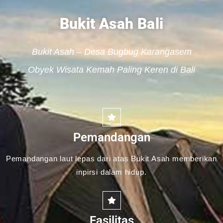
Bukit Asah Bali
Bukit Asah – Desa Bugbug Karangasem
Obyek Wisata Kemah Paling Keren di Bali
Pemandangan
Pemandangan laut lepas dari atas Bukit Asah memberikan
inpirsi dalam hidup.
Fasilitas