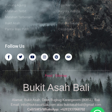
Gunung Agung
Tips Kemah
Matahari Terbit
Kegiata Wisata
Matahari Terbenam
Blog
Bukit Asah
Perahu Jukung
Pantai Bias Putih
Candidasa
Follow Us
Feed
|
Sitemap
Bukit Asah Bali
Alamat: Bukit Asah, Desa Bugbug Karangasem (80851), Bali
Email: info@bukitasahbali.com atau bukitasahbali@gmail.com
Call/SMS/WhatsApp: +6281937068702