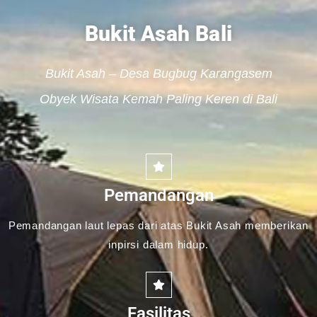
Bukit Asah Bali
Bukit Asah – Desa Bugbug Karangasem
Obyek Wisata Kemah Paling Keren di Bali
Pemandangan
Pemandangan laut lepas dari atas Bukit Asah memberikan
inpirsi dalam hidup.
Fasilitas