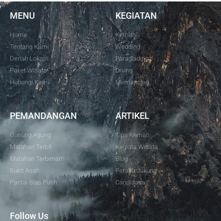
MENU
KEGIATAN
Home
Kemah
Tentang Kami
Wedding
Denah Lokasi
Paraglading
Paket Wisata
Diving
Hubungi Kami
Memancing
PEMANDANGAN
ARTIKEL
Gunung Agung
Tips Kemah
Matahari Terbit
Kegiata Wisata
Matahari Terbenam
Blog
Bukit Asah
Perahu Jukung
Pantai Bias Putih
Candidasa
Follow Us