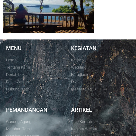
MENU
KEGIATAN
Home
Kemah
Tentang Kami
Wedding
Denah Lokasi
Paraglading
Paket Wisata
Diving
Hubungi Kami
Memancing
PEMANDANGAN
ARTIKEL
Gunung Agung
Tips Kemah
Matahari Terbit
Kegiata Wisata