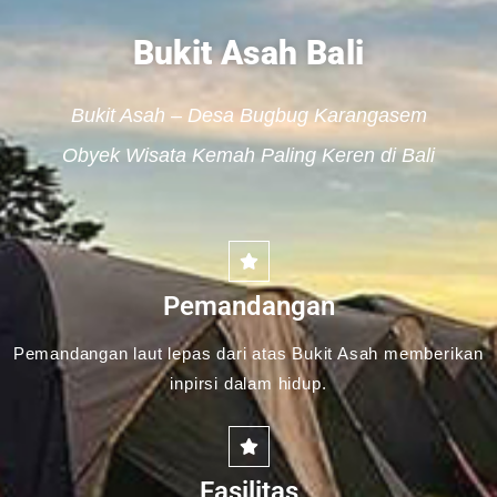
Bukit Asah Bali
Bukit Asah – Desa Bugbug Karangasem
Obyek Wisata Kemah Paling Keren di Bali
Pemandangan
Pemandangan laut lepas dari atas Bukit Asah memberikan
inpirsi dalam hidup.
Fasilitas