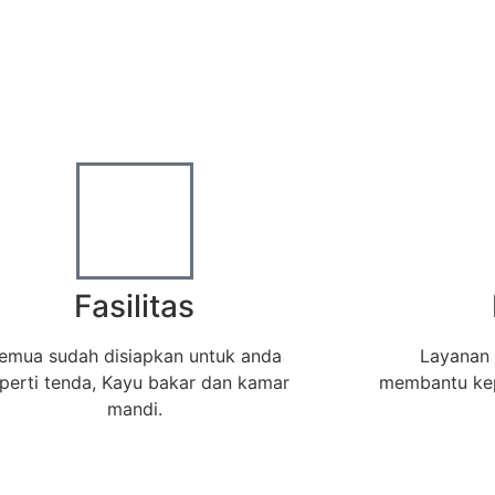
Fasilitas
emua sudah disiapkan untuk anda
Layanan 
perti tenda, Kayu bakar dan kamar
membantu kep
mandi.
Home
|
Tentang Kami
|
Hubungi Kami