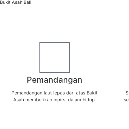
Bukit Asah Bali
Bukit Asah – Desa Bugbug Karangasem
Obyek Wisata Kemah Paling Keren di Bali
Pemandangan
Pemandangan laut lepas dari atas Bukit
S
Asah memberikan inpirsi dalam hidup.
se