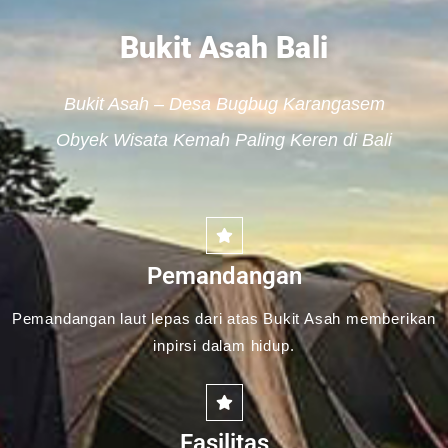
Bukit Asah Bali
Bukit Asah – Desa Bugbug Karangasem
Obyek Wisata Kemah Paling Keren di Bali
Pemandangan
Pemandangan laut lepas dari atas Bukit Asah memberikan
inpirsi dalam hidup.
Fasilitas