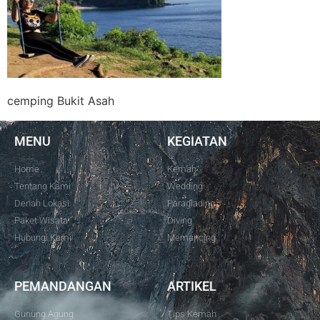
cemping Bukit Asah
MENU
KEGIATAN
Home
Kemah
Tentang Kami
Wedding
Denah Lokasi
Paraglading
Paket Wisata
Diving
Hubungi Kami
Memancing
PEMANDANGAN
ARTIKEL
Gunung Agung
Tips Kemah