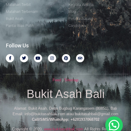
Matahari Terbit
Kegiata Wisata
Matahari Terbenam
Blog
Bukit Asah
Perahu Jukung
Pantai Bias Putih
Candidasa
Follow Us
Feed
|
Sitemap
Bukit Asah Bali
Alamat: Bukit Asah, Desa Bugbug Karangasem (80851), Bali
Email: info@bukitasahbali.com atau bukitasahbali@gmail.com
Call/SMS/WhatsApp: +6281937068702
Copyright © 2020,
www.bukitasahbali.com
All Rights Reserved.