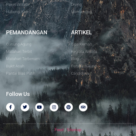
Paket Wisata
Diving
Hubungi Kami
Memancing
PEMANDANGAN
ARTIKEL
Gunung Agung
Tips Kemah
Matahari Terbit
Kegiata Wisata
Matahari Terbenam
Blog
Bukit Asah
Perahu Jukung
Pantai Bias Putih
Candidasa
Follow Us
Feed
|
Sitemap