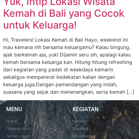
Yuk, Intip Lokasi Wisata
Kemah di Bali yang Cocok
untuk Keluarga!
Hi, Travelers! Lokasi Kemah di Bali Hayo, weekend ini
mau kemana nih bersama keluargamu? Kalau bingung,
ajak berkemah aja, yuk! Dijamin seru sih, apalagi kalau
kemah bersama keluarga kan. Hitung-hitung refreshing
dari kegiatan yang padat di weekdays kemarin
sekaligus mempererat kedekatan kalian dengan
keluarga juga.Dengan pemandangan yang indah,
suasana yang sejuk dan menenangkan, serta kemah […]
MENU
KEGIATAN
Home
Kemah
Tentang Kami
Wedding
Denah Lokasi
Paraglading