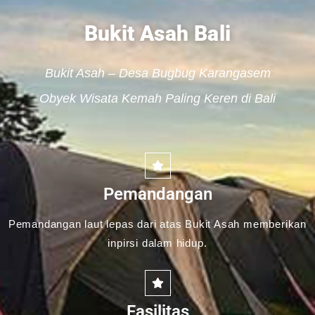
Bukit Asah Bali
Bukit Asah – Desa Bugbug Karangasem
Obyek Wisata Kemah Paling Keren di Bali
Pemandangan
Pemandangan laut lepas dari atas Bukit Asah memberikan
inpirsi dalam hidup.
Fasilitas