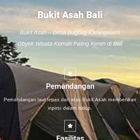
Bukit Asah Bali
Bukit Asah – Desa Bugbug Karangasem
Obyek Wisata Kemah Paling Keren di Bali
Pemandangan
Pemandangan laut lepas dari atas Bukit Asah memberikan
inpirsi dalam hidup.
Fasilitas