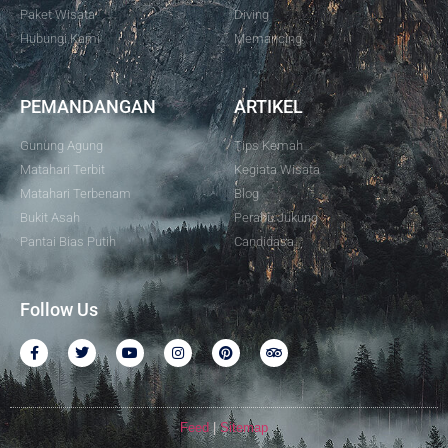
Paket Wisata
Diving
Hubungi Kami
Memancing
PEMANDANGAN
ARTIKEL
Gunung Agung
Tips Kemah
Matahari Terbit
Kegiata Wisata
Matahari Terbenam
Blog
Bukit Asah
Perahu Jukung
Pantai Bias Putih
Candidasa
Follow Us
Feed
|
Sitemap