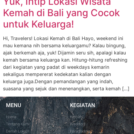
Yuk, Intip Lokasi Wisata
Kemah di Bali yang Cocok
untuk Keluarga!
Hi, Travelers! Lokasi Kemah di Bali Hayo, weekend ini
mau kemana nih bersama keluargamu? Kalau bingung,
ajak berkemah aja, yuk! Dijamin seru sih, apalagi kalau
kemah bersama keluarga kan. Hitung-hitung refreshing
dari kegiatan yang padat di weekdays kemarin
sekaligus mempererat kedekatan kalian dengan
keluarga juga.Dengan pemandangan yang indah,
suasana yang sejuk dan menenangkan, serta kemah […]
MENU
KEGIATAN
Home
Kemah
Tentang Kami
Wedding
Denah Lokasi
Paraglading