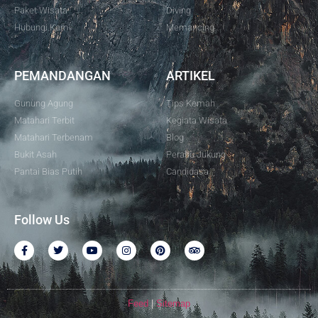
Paket Wisata
Diving
Hubungi Kami
Memancing
PEMANDANGAN
ARTIKEL
Gunung Agung
Tips Kemah
Matahari Terbit
Kegiata Wisata
Matahari Terbenam
Blog
Bukit Asah
Perahu Jukung
Pantai Bias Putih
Candidasa
Follow Us
Feed
|
Sitemap