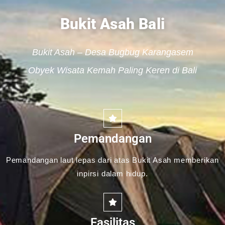
Bukit Asah Bali
Bukit Asah – Desa Bugbug Karangasem
Obyek Wisata Kemah Paling Keren di Bali
Pemandangan
Pemandangan laut lepas dari atas Bukit Asah memberikan
inpirsi dalam hidup.
Fasilitas