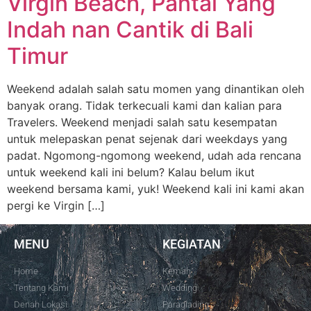
Virgin Beach, Pantai Yang
Indah nan Cantik di Bali
Timur
Weekend adalah salah satu momen yang dinantikan oleh
banyak orang. Tidak terkecuali kami dan kalian para
Travelers. Weekend menjadi salah satu kesempatan
untuk melepaskan penat sejenak dari weekdays yang
padat. Ngomong-ngomong weekend, udah ada rencana
untuk weekend kali ini belum? Kalau belum ikut
weekend bersama kami, yuk! Weekend kali ini kami akan
pergi ke Virgin […]
MENU
KEGIATAN
Home
Kemah
Tentang Kami
Wedding
Denah Lokasi
Paraglading