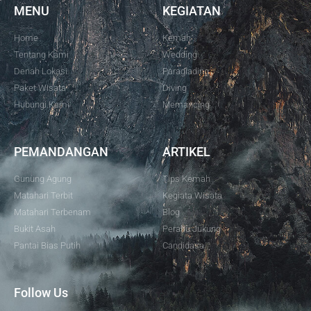
MENU
KEGIATAN
Home
Kemah
Tentang Kami
Wedding
Denah Lokasi
Paraglading
Paket Wisata
Diving
Hubungi Kami
Memancing
PEMANDANGAN
ARTIKEL
Gunung Agung
Tips Kemah
Matahari Terbit
Kegiata Wisata
Matahari Terbenam
Blog
Bukit Asah
Perahu Jukung
Pantai Bias Putih
Candidasa
Follow Us