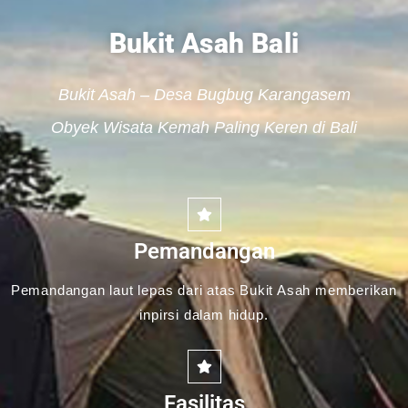
Bukit Asah Bali
Bukit Asah – Desa Bugbug Karangasem
Obyek Wisata Kemah Paling Keren di Bali
Pemandangan
Pemandangan laut lepas dari atas Bukit Asah memberikan
inpirsi dalam hidup.
Fasilitas