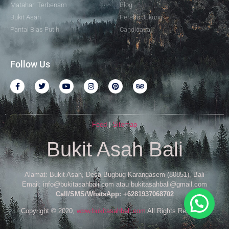
Matahari Terbenam
Blog
Bukit Asah
Perahu Jukung
Pantai Bias Putih
Candidasa
Follow Us
Feed
|
Sitemap
Bukit Asah Bali
Alamat: Bukit Asah, Desa Bugbug Karangasem (80851), Bali
Email: info@bukitasahbali.com atau bukitasahbali@gmail.com
Call/SMS/WhatsApp: +6281937068702
Copyright © 2020,
www.bukitasahbali.com
All Rights Reserved.