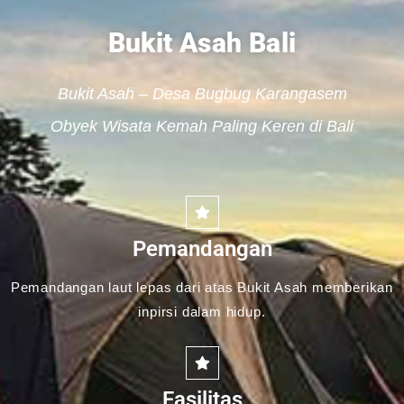
Bukit Asah Bali
Bukit Asah – Desa Bugbug Karangasem
Obyek Wisata Kemah Paling Keren di Bali
Pemandangan
Pemandangan laut lepas dari atas Bukit Asah memberikan
inpirsi dalam hidup.
Fasilitas