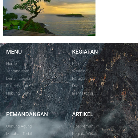
MENU
KEGIATAN
Home
Kemah
Tentang Kami
Wedding
Denah Lokasi
Paraglading
Paket Wisata
Diving
Hubungi Kami
Memancing
PEMANDANGAN
ARTIKEL
Gunung Agung
Tips Kemah
Matahari Terbit
Kegiata Wisata