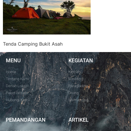
Tenda Camping Bukit Asah
MENU
KEGIATAN
Home
Kemah
Tentang Kami
Wedding
Denah Lokasi
Paraglading
Paket Wisata
Diving
Hubungi Kami
Memancing
PEMANDANGAN
ARTIKEL