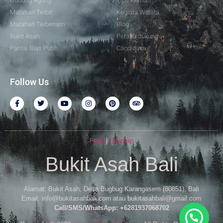
Gunung Agung
Tips Kemah
Matahari Terbit
Kegiata Wisata
Matahari Terbenam
Blog
Bukit Asah
Perahu Jukung
Pantai Bias Putih
Candidasa
Follow Us
Feed
|
Sitemap
Bukit Asah Bali
Alamat: Bukit Asah, Desa Bugbug Karangasem (80851), Bali
Email: info@bukitasahbali.com atau bukitasahbali@gmail.com
Call/SMS/WhatsApp: +6281937068702