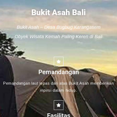
Bukit Asah Bali
Bukit Asah – Desa Bugbug Karangasem
Obyek Wisata Kemah Paling Keren di Bali
Pemandangan
Pemandangan laut lepas dari atas Bukit Asah memberikan
inpirsi dalam hidup.
Fasilitas