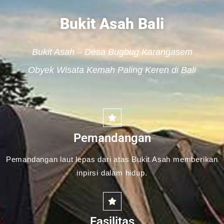
Bukit Asah Bali
Bukit Asah – Desa Bugbug Karangasem
Obyek Wisata Kemah Paling Keren di Bali
Pemandangan
Pemandangan laut lepas dari atas Bukit Asah memberikan
inpirsi dalam hidup.
Fasilitas