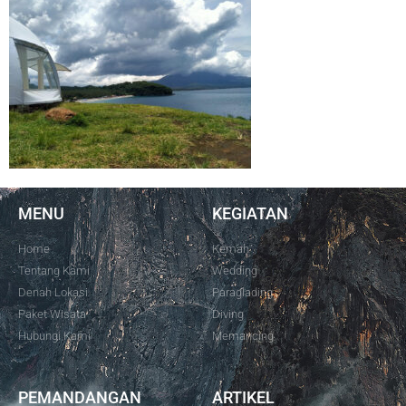
MENU
KEGIATAN
Home
Kemah
Tentang Kami
Wedding
Denah Lokasi
Paraglading
Paket Wisata
Diving
Hubungi Kami
Memancing
PEMANDANGAN
ARTIKEL