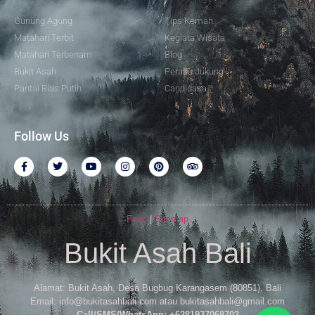
Gunung Agung
Tips Kemah
Matahari Terbit
Kegiata Wisata
Matahari Terbenam
Blog
Bukit Asah
Perahu Jukung
Pantai Bias Putih
Candidasa
Follow Us
Feed
|
Sitemap
Bukit Asah Bali
Alamat: Bukit Asah, Desa Bugbug Karangasem (80851), Bali
Email: info@bukitasahbali.com atau bukitasahbali@gmail.com
Call/SMS/WhatsApp: +6281937068702