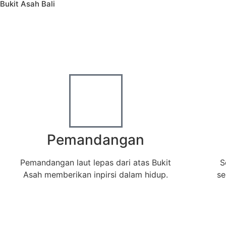
Bukit Asah Bali
Bukit Asah – Desa Bugbug Karangasem
Obyek Wisata Kemah Paling Keren di Bali
Pemandangan
Pemandangan laut lepas dari atas Bukit
S
Asah memberikan inpirsi dalam hidup.
se