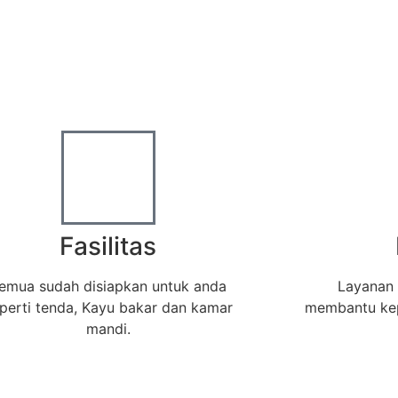
Fasilitas
emua sudah disiapkan untuk anda
Layanan 
perti tenda, Kayu bakar dan kamar
membantu kep
mandi.
Home
|
Tentang Kami
|
Hubungi Kami