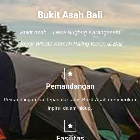
Bukit Asah Bali
Bukit Asah – Desa Bugbug Karangasem
Obyek Wisata Kemah Paling Keren di Bali
Pemandangan
Pemandangan laut lepas dari atas Bukit Asah memberikan
inpirsi dalam hidup.
Fasilitas