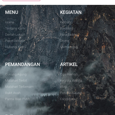
MENU
KEGIATAN
Home
Kemah
Tentang Kami
Wedding
Denah Lokasi
Paraglading
Paket Wisata
Diving
Hubungi Kami
Memancing
PEMANDANGAN
ARTIKEL
Gunung Agung
Tips Kemah
Matahari Terbit
Kegiata Wisata
Matahari Terbenam
Blog
Bukit Asah
Perahu Jukung
Pantai Bias Putih
Candidasa